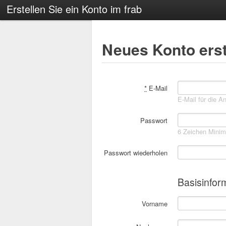
Erstellen Sie ein Konto im frab
Neues Konto erst
If you are a human,
ignore this field
*
E-Mail
E-Mail für die A
Passwort
6 Zeichen Mini
Passwort wiederholen
Basisinfor
Vorname