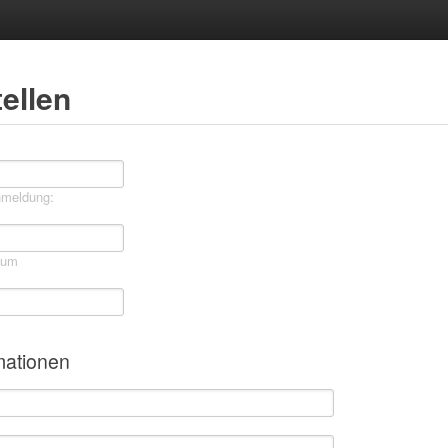
ellen
nmeldung:
mum
mationen