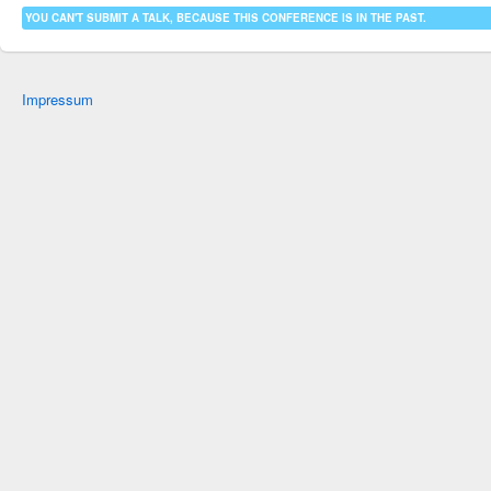
YOU CAN'T SUBMIT A TALK, BECAUSE THIS CONFERENCE IS IN THE PAST.
Impressum