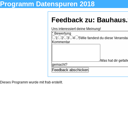
Programm Datenspuren 2018
Feedback zu: Bauhaus
Uns interessiert deine Meinung!
*
Bewertung
1
2
3
4
5
Wie fandest du diese Veranstal
Kommentar
Was hat dir gefa
gemacht?
Dieses Programm wurde mit
frab
erstellt.