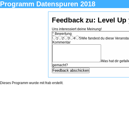
Programm Datenspuren 2018
Feedback zu: Level Up
Uns interessiert deine Meinung!
*
Bewertung
1
2
3
4
5
Wie fandest du diese Veranstal
Kommentar
Was hat dir gefa
gemacht?
Dieses Programm wurde mit
frab
erstellt.