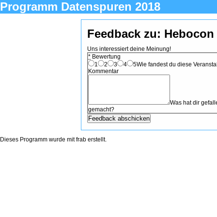
Programm Datenspuren 2018
Feedback zu: Hebocon
Uns interessiert deine Meinung!
*
Bewertung
1
2
3
4
5
Wie fandest du diese Veranstal
Kommentar
Was hat dir gefa
gemacht?
Dieses Programm wurde mit
frab
erstellt.