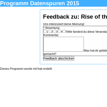
Programm Datenspuren 2015
Feedback zu: Rise of t
Uns interessiert deine Meinung!
*
Bewertung
1
2
3
4
5
Wie fandest du diese Veranstal
Kommentar
Was hat dir gefa
gemacht?
Dieses Programm wurde mit
frab
erstellt.