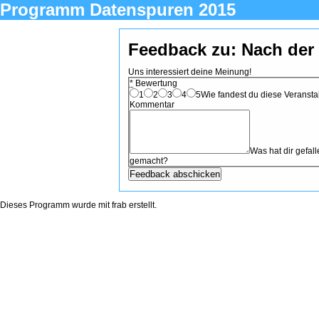
Programm Datenspuren 2015
Feedback zu: Nach der 
Uns interessiert deine Meinung!
*
Bewertung
1
2
3
4
5
Wie fandest du diese Veranstal
Kommentar
Was hat dir gefa
gemacht?
Dieses Programm wurde mit
frab
erstellt.